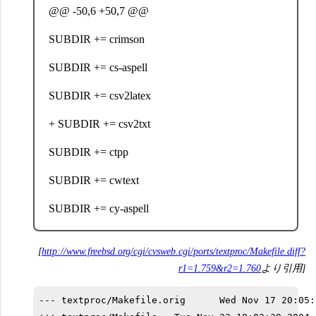
@@ -50,6 +50,7 @@
SUBDIR += crimson
SUBDIR += cs-aspell
SUBDIR += csv2latex
+ SUBDIR += csv2txt
SUBDIR += ctpp
SUBDIR += cwtext
SUBDIR += cy-aspell
[
http://www.freebsd.org/cgi/cvsweb.cgi/ports/textproc/Makefile.diff?
r1=1.759&r2=1.760
より引用]
--- textproc/Makefile.orig      Wed Nov 17 20:05:1