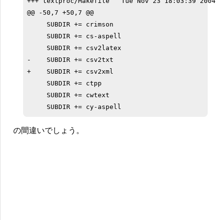
+++ textproc/Makefile   Tue Nov 23 18:03:39 2004

@@ -50,7 +50,7 @@

     SUBDIR += crimson

     SUBDIR += cs-aspell

     SUBDIR += csv2latex

-    SUBDIR += csv2txt

+    SUBDIR += csv2xml

     SUBDIR += ctpp

     SUBDIR += cwtext

の間違いでしょう。