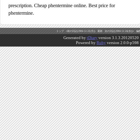
prescription. Cheap phentermine online. Best price for
phentermine.
トップ
«前の日記(2004-11-22(月))
最新
次の日記(2004-11-24(水))»
編
Generated by
tDiary
version 3.1.3.20120520
Powered by
Ruby
version 2.0.0-p598