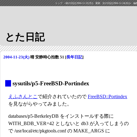
トップ
«前の日記(2004-11-22(月))
最新
次の日記(2004-11-24(水))»
編
とた日記
2004-11-23(火)
晴 安静時心拍数 51
[
長年日記
]
_
sysutils/p5-FreeBSD-Portindex
えふさんとこ
で紹介されていたので
FreeBSD::Portindex
を見ながらやってみました。
databases/p5-BerkeleyDB をインストールする際に
WITH_BDB_VER=42 としないと db3 が入ってしまうの
で /usr/local/etc/pkgtools.conf の MAKE_ARGS に