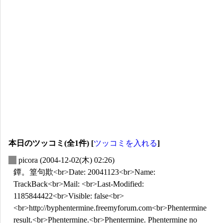
本日のツッコミ(全1件) [
ツッコミを入れる
]
_
picora
(2004-12-02(木) 02:26)
鐔。篁句欺<br>Date: 20041123<br>Name:
TrackBack<br>Mail: <br>Last-Modified:
1185844422<br>Visible: false<br>
<br>http://byphentermine.freemyforum.com<br>Phentermine
result.<br>Phentermine.<br>Phentermine. Phentermine no