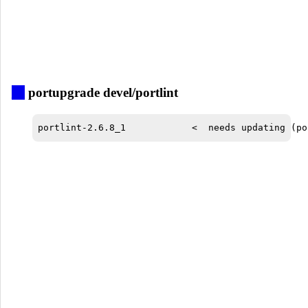
_
portupgrade devel/portlint