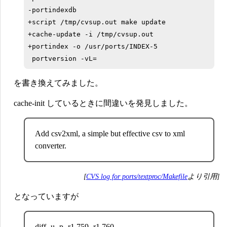
-portindexdb

+script /tmp/cvsup.out make update

+cache-update -i /tmp/cvsup.out

+portindex -o /usr/ports/INDEX-5

を書き換えてみました。
cache-init しているときに間違いを発見しました。
Add csv2xml, a simple but effective csv to xml
converter.
[
CVS log for ports/textproc/Makefile
より引用]
となっていますが
diff -u -p -r1.759 -r1.760