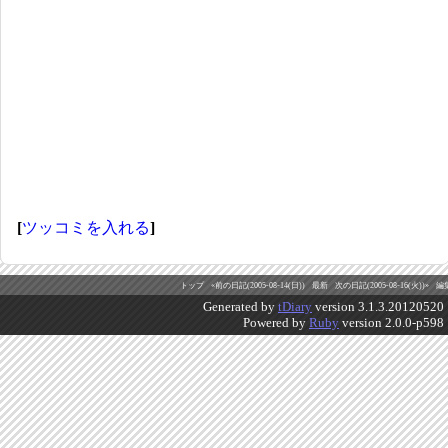
[
ツッコミを入れる
]
トップ
«前の日記(2005-08-14(日))
最新
次の日記(2005-08-16(火))»
編
Generated by
tDiary
version 3.1.3.20120520
Powered by
Ruby
version 2.0.0-p598