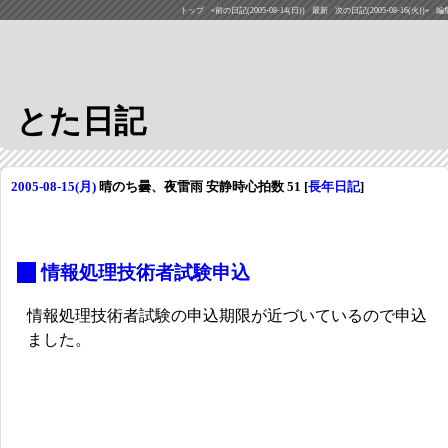
トップ
«前の日記(2005-08-14(日))
最新
次の日記(2005-08-16(火))»
編
とた日記
2005-08-15(月)
晴のち曇、夜雷雨 安静時心拍数 51
[
長年日記
]
_
情報処理技術者試験申込
情報処理技術者試験の申込期限が近づいているので申込
ました。