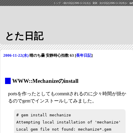
トップ
«前の日記(2006-11-21(火))
最新
次の日記(2006-11-23(木))»
編
とた日記
2006-11-22(水)
晴のち曇 安静時心拍数 63
[
長年日記
]
_
WWW::Mechanizeのinstall
portsを作ったとしてもcommitされるのに少々時間が掛か
るのでgemでインストールしてみました。
# gem install mechanize

Attempting local installation of 'mechanize'

Local gem file not found: mechanize*.gem
