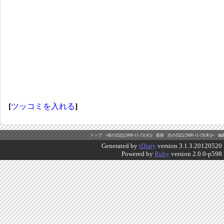
[
ツッコミを入れる
]
トップ
«前の日記(2006-11-21(火))
最新
次の日記(2006-11-23(木))»
編
Generated by
tDiary
version 3.1.3.20120520
Powered by
Ruby
version 2.0.0-p598