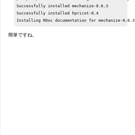
Successfully installed mechanize-0.6.3

Successfully installed hpricot-0.4

簡単ですね。