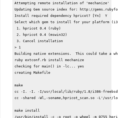
Attempting remote installation of 'mechanize'

Updating Gem source index for: http://gems.rubyfor
Install required dependency hpricot? [Yn]  Y

Select which gem to install for your platform (i3
 1. hpricot 0.4 (ruby)

 2. hpricot 0.4 (mswin32)

 3. Cancel installation

> 1

Building native extensions.  This could take a whi
ruby extconf.rb install mechanize

checking for main() in -lc... yes

creating Makefile

make

cc -I. -I. -I/usr/local/lib/ruby/1.8/i386-freebsd
cc -shared -Wl,-soname,hpricot_scan.so -L'/usr/lo
make install

/usr/bin/install -c -o root -g wheel -m 0755 hpri