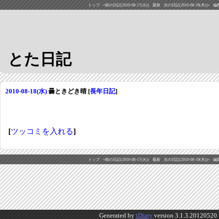
トップ
«前の日記(2010-08-17(火))
最新
次の日記(2010-08-19(木))»
編
とた日記
2010-08-18(水)
曇ときどき晴
[
長年日記
]
[
ツッコミを入れる
]
トップ
«前の日記(2010-08-17(火))
最新
次の日記(2010-08-19(木))»
編
Generated by
tDiary
version 3.1.3.20120520