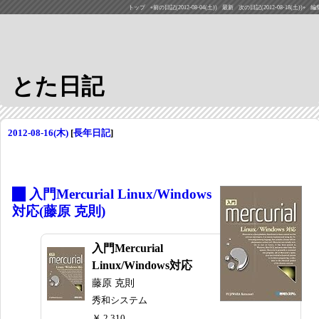
トップ
«前の日記(2012-08-04(土))
最新
次の日記(2012-08-18(土))»
編
とた日記
2012-08-16(木)
[
長年日記
]
_
入門Mercurial Linux/Windows
対応(藤原 克則)
入門Mercurial
Linux/Windows対応
藤原 克則
秀和システム
￥ 2,310