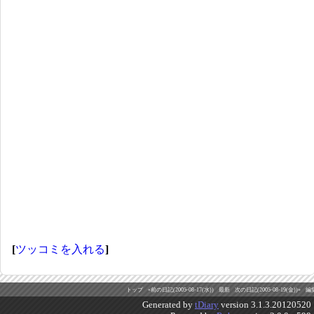
[
ツッコミを入れる
]
トップ
«前の日記(2005-08-17(水))
最新
次の日記(2005-08-19(金))»
編
Generated by
tDiary
version 3.1.3.20120520