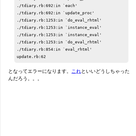
./tdiary.rb:692:in `each'

./tdiary.rb:692:in `update_proc'

./tdiary.rb:1253:in `do_eval_rhtml'

./tdiary.rb:1253:in `instance_eval'

./tdiary.rb:1253:in `instance_eval'

./tdiary.rb:1253:in `do_eval_rhtml'

./tdiary.rb:854:in `eval_rhtml'

となってエラーになります。
これ
といいどうしちゃった
んだろう。。。