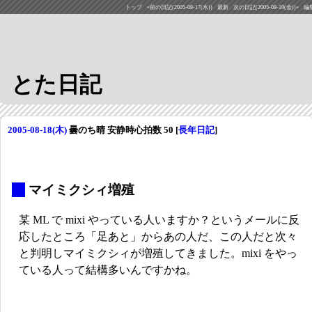
トップ
«前の日記(2005-08-17(水))
最新
次の日記(2005-08-19(金))»
編
とた日記
2005-08-18(木)
曇のち晴 安静時心拍数 50
[
長年日記
]
_
マイミクシィ増殖
某 ML で mixi やっている人いますか？というメールに反
応したところ「足あと」からあの人だ、この人だと次々
と判明しマイミクシィが増殖してきました。mixi をやっ
ている人って結構多いんですかね。