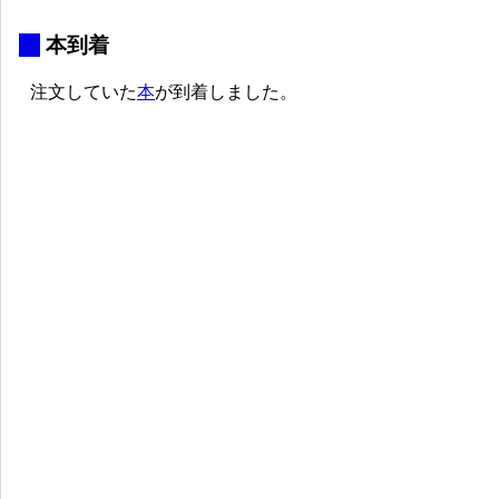
_
本到着
注文していた
本
が到着しました。