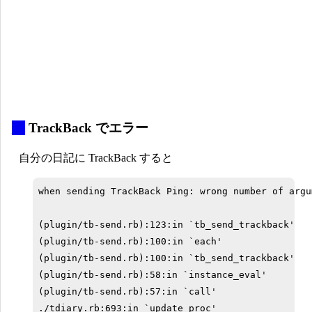
_
TrackBack でエラー
自分の日記に TrackBack すると
when sending TrackBack Ping: wrong number of argu
(plugin/tb-send.rb):123:in `tb_send_trackback'

(plugin/tb-send.rb):100:in `each'

(plugin/tb-send.rb):100:in `tb_send_trackback'

(plugin/tb-send.rb):58:in `instance_eval'

(plugin/tb-send.rb):57:in `call'

./tdiary.rb:693:in `update_proc'
